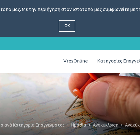
τοπό μας. Με την περιήγηση στον ιστότοπό μας συμφωνείτε με τη
OK
VresOnline
Κατηγορίες Επαγγ
δα ανά Κατηγορία Επαγγέλματος
Ημαθία
Ανακύκλωση
Ανακύ