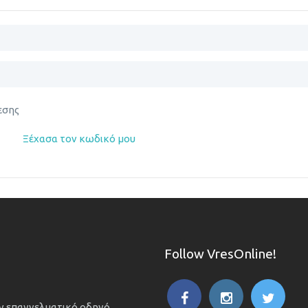
εσης
Ξέχασα τον κωδικό μου
Follow VresOnline!
ον επαγγελματικό οδηγό