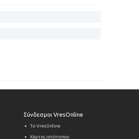
Σύνδεσμοι VresOnline
Το VresOnline
Χάρτης ιστότοπου