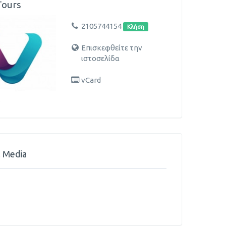
Tours
2105744154
Κλήση
Επισκεφθείτε την
ιστοσελίδα
vCard
l Media