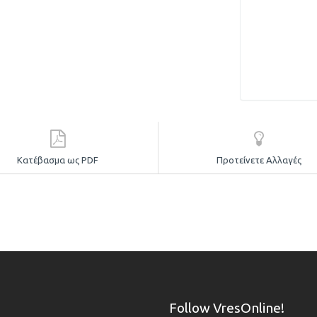
Κατέβασμα ως PDF
Προτείνετε Αλλαγές
Follow VresOnline!