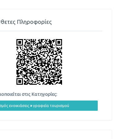
θετες Πληροφορίες
οποιείται στις Κατηγορίες:
σμός ενοικιάσεις
»
γραφεία τουρισμού