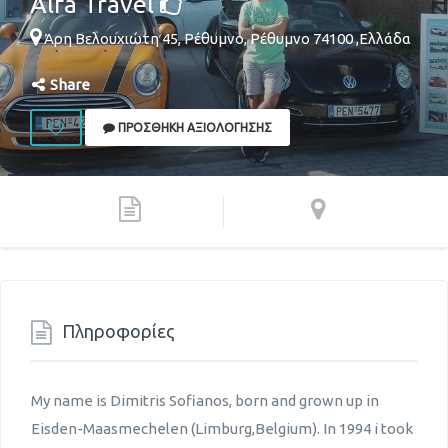
Alfa Travel
Άρη Βελουχιώτη 45,
Ρέθυμνο
,
Ρέθυμνο
74100
,
Ελλάδα
Share
ΠΡΟΣΘΉΚΗ ΑΞΙΟΛΌΓΗΣΗΣ
Πληροφορίες
My name is Dimitris Sofianos, born and grown up in
Eisden-Maasmechelen (Limburg,Belgium). In 1994 i took