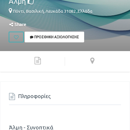
Άλμη
Πόντι,
Βασιλική
,
Λευκάδα
31082
,
Ελλάδα
Share
ΠΡΟΣΘΉΚΗ ΑΞΙΟΛΌΓΗΣΗΣ
Πληροφορίες
Άλμη - Συνοπτικά