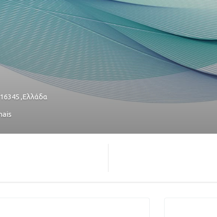
16345
,
Ελλάδα
nais