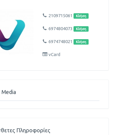
2109715061
Κλήση
6974804073
Κλήση
6974748021
Κλήση
vCard
l Media
θετες Πληροφορίες