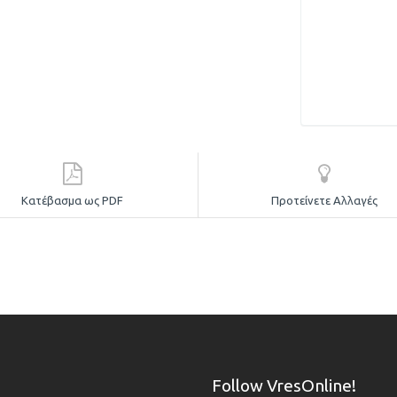
Κατέβασμα ως PDF
Προτείνετε Αλλαγές
Follow VresOnline!