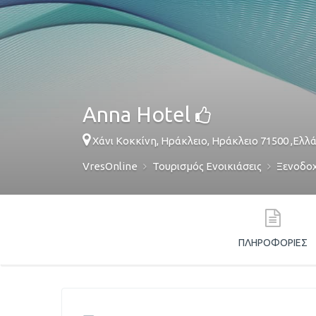
Αnna Hotel
Χάνι Κοκκίνη,
Ηράκλειο
,
Ηράκλειο
71500
,
Ελλ
VresOnline
Τουρισμός Ενοικιάσεις
Ξενοδοχ
ΠΛΗΡΟΦΟΡΊΕΣ