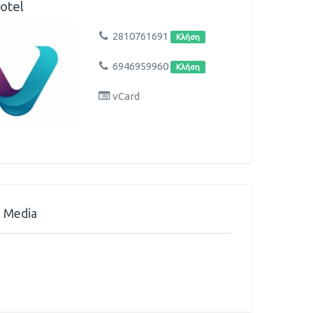
otel
2810761691
Κλήση
6946959960
Κλήση
vCard
l Media