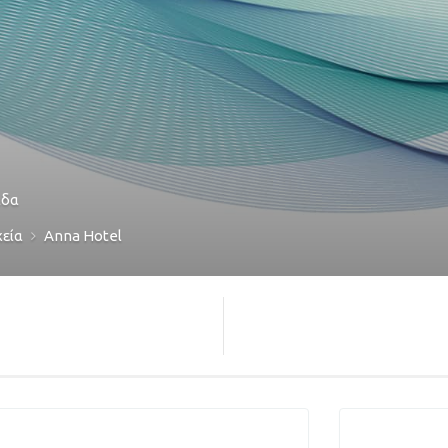
άδα
εία
Αnna Hotel