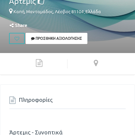
Άρτεμις
Καπή,
Μανταμάδος
,
Λέσβος
81104
,
Ελλάδα
Share
ΠΡΟΣΘΉΚΗ ΑΞΙΟΛΌΓΗΣΗΣ
Πληροφορίες
Άρτεμις - Συνοπτικά