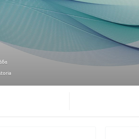
άδα
storia