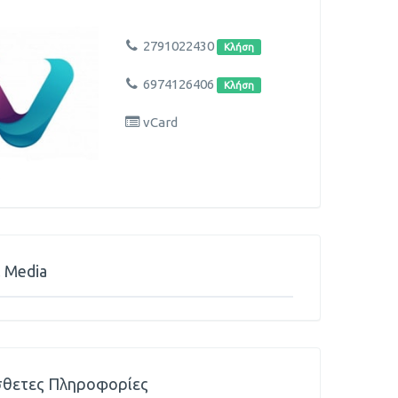
2791022430
Κλήση
6974126406
Κλήση
vCard
l Media
θετες Πληροφορίες