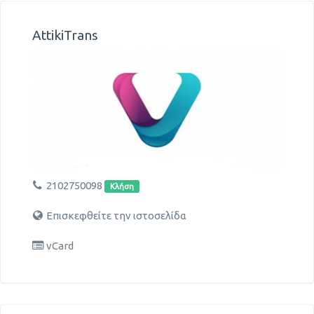
AttikiTrans
2102750098
Κλήση
Επισκεφθείτε την ιστοσελίδα
vCard