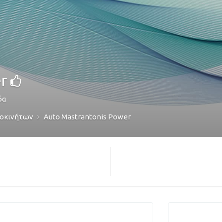
r
δα
τοκινήτων
Auto Mastrantonis Power