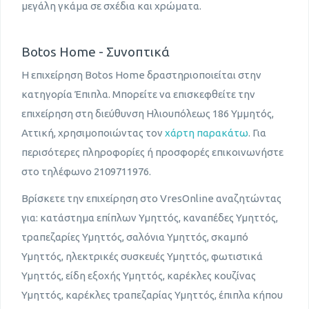
μεγάλη γκάμα σε σχέδια και χρώματα.
Botos Home - Συνοπτικά
Η επιχείρηση Botos Home δραστηριοποιείται στην
κατηγορία Έπιπλα. Μπορείτε να επισκεφθείτε την
επιχείρηση στη διεύθυνση Ηλιουπόλεως 186 Υμμητός,
Αττική, χρησιμοποιώντας τον
χάρτη παρακάτω
. Για
περισότερες πληροφορίες ή προσφορές επικοινωνήστε
στο τηλέφωνο 2109711976.
Βρίσκετε την επιχείρηση στο VresOnline αναζητώντας
για: κατάστημα επίπλων Υμηττός, καναπέδες Υμηττός,
τραπεζαρίες Υμηττός, σαλόνια Υμηττός, σκαμπό
Υμηττός, ηλεκτρικές συσκευές Υμηττός, φωτιστικά
Υμηττός, είδη εξοχής Υμηττός, καρέκλες κουζίνας
Υμηττός, καρέκλες τραπεζαρίας Υμηττός, έπιπλα κήπου