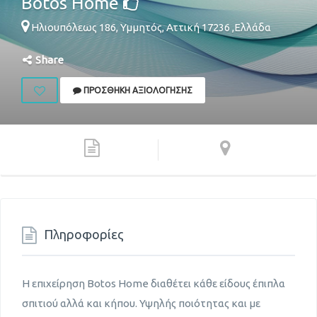
Botos Home
Ηλιουπόλεως 186,
Υμμητός
,
Αττική
17236
,
Ελλάδα
Share
ΠΡΟΣΘΉΚΗ ΑΞΙΟΛΌΓΗΣΗΣ
Πληροφορίες
Η επιχείρηση Botos Home διαθέτει κάθε είδους έπιπλα
σπιτιού αλλά και κήπου. Υψηλής ποιότητας και με