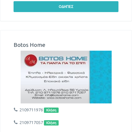
Botos Home
2109711976
Κλήση
2109717057
Κλήση