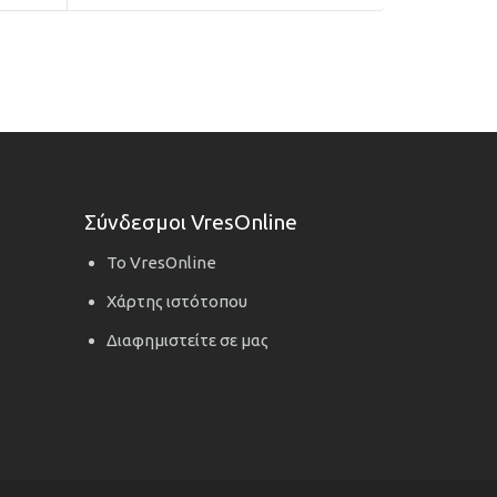
Σύνδεσμοι VresOnline
Το VresOnline
Χάρτης ιστότοπου
Διαφημιστείτε σε μας