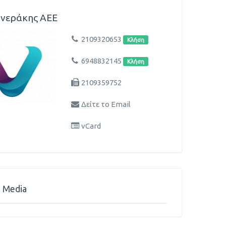
νεράκης ΑΕΕ
2109320653
Κλήση
6948832145
Κλήση
2109359752
Δείτε το Email
vCard
l Media