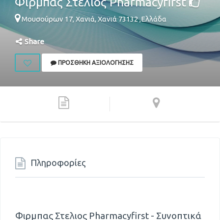
Φιρμπας Στελιος Pharmacyfirst
Μουσούρων 17,
Χανιά
,
Χανιά
73132
,
Ελλάδα
Share
ΠΡΟΣΘΉΚΗ ΑΞΙΟΛΌΓΗΣΗΣ
Πληροφορίες
Φιρμπας Στελιος Pharmacyfirst - Συνοπτικά