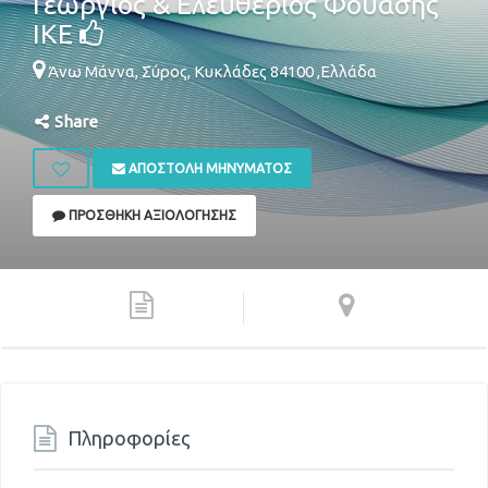
Γεώργιος & Ελευθέριος Φουάσης
ΙΚΕ
Άνω Μάννα,
Σύρος
,
Κυκλάδες
84100
,
Ελλάδα
Share
ΑΠΟΣΤΟΛΉ ΜΗΝΎΜΑΤΟΣ
ΠΡΟΣΘΉΚΗ ΑΞΙΟΛΌΓΗΣΗΣ
Πληροφορίες