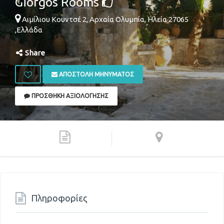
Giorgos Rooms
Αιμίλιου Κουντσέ 2,
Αρχαία Ολυμπία
,
Ηλεία
27065
,
Ελλάδα
Share
ΑΠΟΣΤΟΛΉ ΜΗΝΎΜΑΤΟΣ
ΠΡΟΣΘΉΚΗ ΑΞΙΟΛΌΓΗΣΗΣ
Πληροφορίες