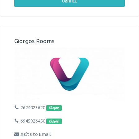
Giorgos Rooms
2624023620
Κλήση
6945926450
Κλήση
Δείτε το Email