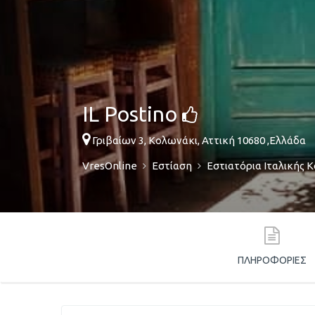
IL Postino
Γριβαίων 3,
Κολωνάκι
,
Αττική
10680
,
Ελλάδα
VresOnline
Εστίαση
Εστιατόρια Ιταλικής Κ
ΠΛΗΡΟΦΟΡΊΕΣ