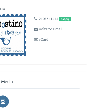
ino
2103641414
Κλήση
Δείτε το Email
vCard
l Media