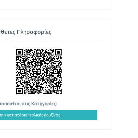
θετες Πληροφορίες
οποιείται στις Κατηγορίες:
ση
»
εστιατόρια ιταλικής κουζίνας