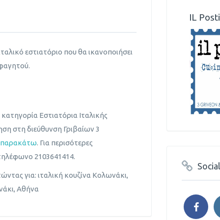
IL Post
 ιταλικό εστιατόριο που θα ικανοποιήσει
 φαγητού.
ν κατηγορία Εστιατόρια Ιταλικής
ρηση στη διεύθυνση Γριβαίων 3
 παρακάτω
. Για περισότερες
τηλέφωνο 2103641414.
Socia
ώντας για: ιταλική κουζίνα Κολωνάκι,
νάκι, Αθήνα