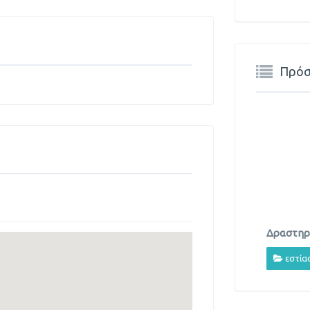
Πρόσ
Δραστηρι
εστία