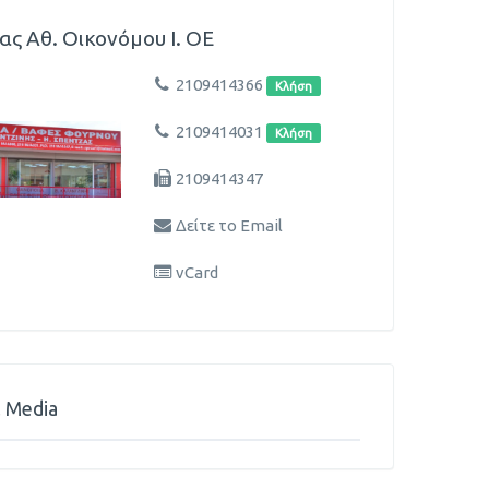
ας Αθ. Οικονόμου Ι. ΟΕ
2109414366
Κλήση
2109414031
Κλήση
2109414347
Δείτε το Email
vCard
l Media