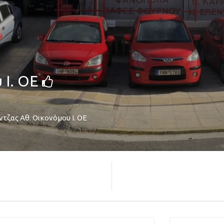
 Ι. ΟΕ
ντζας Αθ. Οικονόμου Ι. ΟΕ