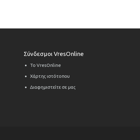
Σύνδεσμοι VresOnline
Το VresOnline
Χάρτης ιστότοπου
Διαφημιστείτε σε μας