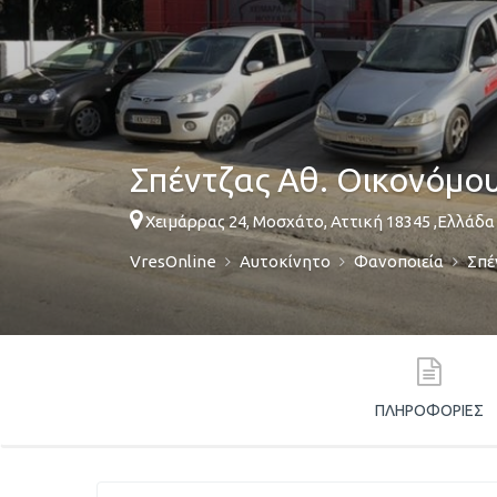
Σπέντζας Αθ. Οικονόμου
Χειμάρρας 24,
Μοσχάτο
,
Αττική
18345
,
Ελλάδα
VresOnline
Αυτοκίνητο
Φανοποιεία
Σπέ
ΠΛΗΡΟΦΟΡΊΕΣ