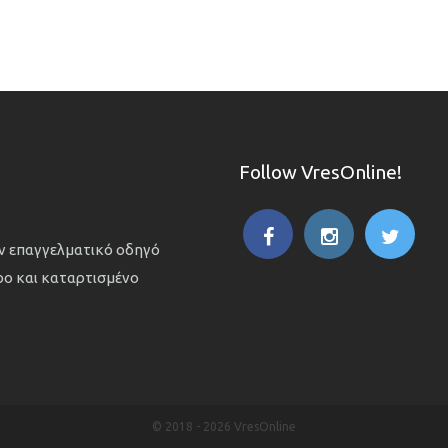
Follow VresOnline!
ον επαγγελματικό οδηγό
ιρο και καταρτισμένο
© 2018 -
2026 VresOnline