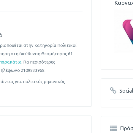
Καρναχ
ά
ιοποιείται στην κατηγορία Πολιτικοί
είρηση στη διεύθυνση Θεομήτορος 61
 παρακάτω
. Για περισότερες
τηλέφωνο 2109833968.
ώντας για: πολιτικός μηχανικός
Socia
Πρόσ