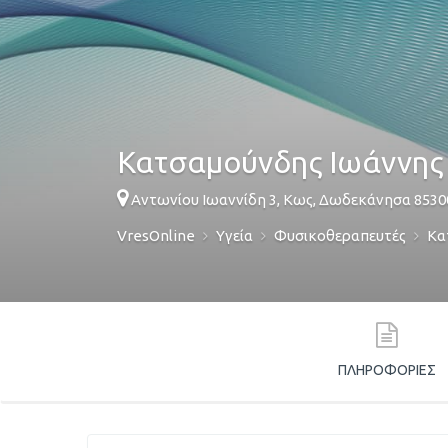
Κατσαμούνδης Ιωάννης
Αντωνίου Ιωαννίδη 3,
Κως
,
Δωδεκάνησα
8530
VresOnline
Υγεία
Φυσικοθεραπευτές
Κα
ΠΛΗΡΟΦΟΡΊΕΣ