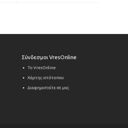
Σύνδεσμοι VresOnline
Το VresOnline
Χάρτης ιστότοπου
Διαφημιστείτε σε μας