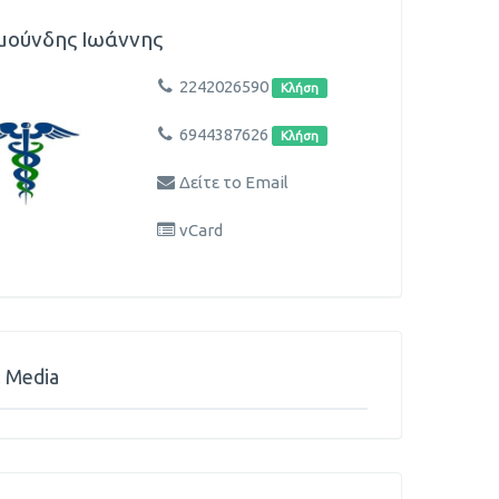
ούνδης Ιωάννης
2242026590
Κλήση
6944387626
Κλήση
Δείτε το Email
vCard
l Media