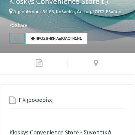
Kioskys Convenience Store
Δημοσθένους 84-86,
Καλλιθέα
,
Αττική
17672
,
Ελλάδα
Share
ΠΡΟΣΘΉΚΗ ΑΞΙΟΛΌΓΗΣΗΣ
Πληροφορίες
Kioskys Convenience Store - Συνοπτικά