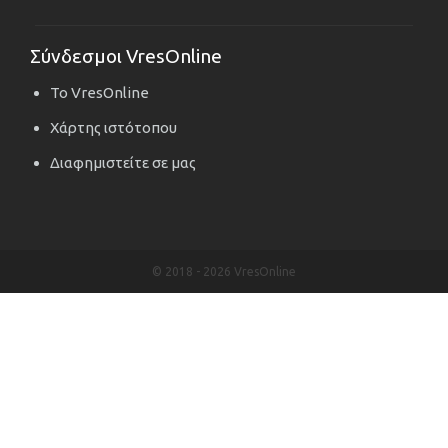
Σύνδεσμοι VresOnline
Το VresOnline
Χάρτης ιστότοπου
Διαφημιστείτε σε μας
© 2018 -
2026 VresOnline