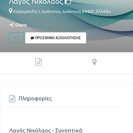
Λαγός Νικόλαος
Καραμανλή 1,
Ιωάννινα
,
Ιωάννινα
84400
,
Ελλάδα
Share
ΠΡΟΣΘΉΚΗ ΑΞΙΟΛΌΓΗΣΗΣ
Πληροφορίες
Λαγός Νικόλαος - Συνοπτικά