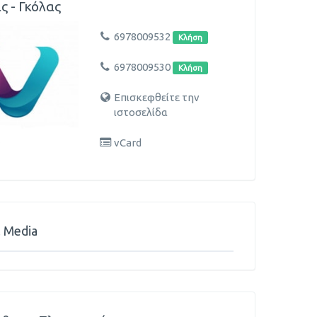
ς - Γκόλας
6978009532
Κλήση
6978009530
Κλήση
Επισκεφθείτε την
ιστοσελίδα
vCard
l Media