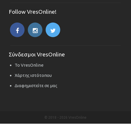
Follow VresOnline!
Σύνδεσμοι VresOnline
Το VresOnline
Χάρτης ιστότοπου
Διαφημιστείτε σε μας
© 2018 -
2026 VresOnline