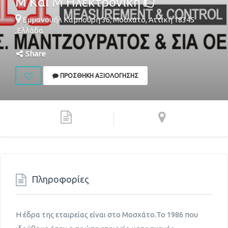
Μ Και Μ Ηλεκτρονική
Εμμανουήλ Καμπούρη 36,
Μοσχάτο
,
Αττική
18345
,
Ελλάδα
Share
ΠΡΟΣΘΉΚΗ ΑΞΙΟΛΌΓΗΣΗΣ
Πληροφορίες
Η έδρα της εταιρείας είναι στο Μοσχάτο.Το 1986 που