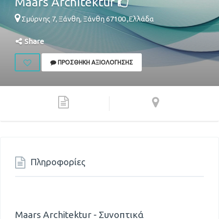
Maars Architektur
Σμύρνης 7,
Ξάνθη
,
Ξάνθη
67100
,
Ελλάδα
Share
ΠΡΟΣΘΉΚΗ ΑΞΙΟΛΌΓΗΣΗΣ
Πληροφορίες
Maars Architektur - Συνοπτικά