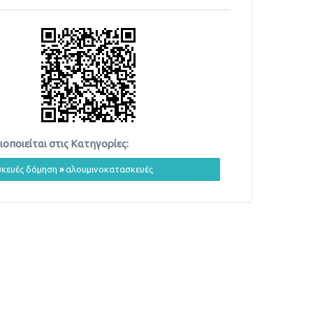
οποιείται στις Κατηγορίες:
κευές δόμηση
»
αλουμινοκατασκευές