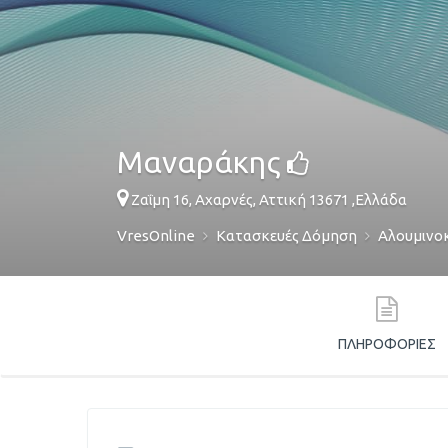
Μαναράκης
Ζαΐμη 16,
Αχαρνές
,
Αττική
13671
,
Ελλάδα
VresOnline
Κατασκευές Δόμηση
Αλουμινο
ΠΛΗΡΟΦΟΡΊΕΣ