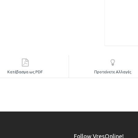
Κατέβασμα ως PDF
Προτείνετε Αλλαγές
Follow VresOnline!