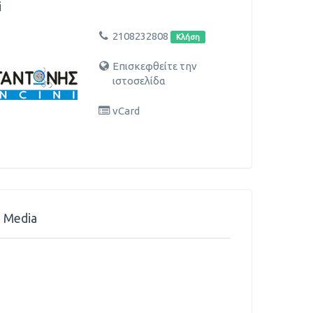
i
2108232808
Κλήση
Επισκεφθείτε την
ιστοσελίδα
vCard
l Media