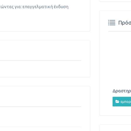
τώντας για: επαγγελματική ένδυση
Πρόσ
Δραστηρι
εμπορ