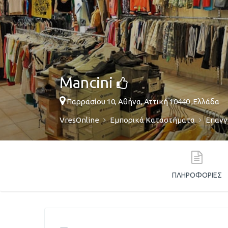
Mancini
Παρρασίου 10,
Αθήνα
,
Αττική
10440
,
Ελλάδα
VresOnline
Εμπορικά Καταστήματα
Επαγγ
ΠΛΗΡΟΦΟΡΊΕΣ