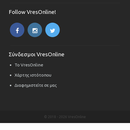
Follow VresOnline!
Σύνδεσμοι VresOnline
Το VresOnline
Χάρτης ιστότοπου
Διαφημιστείτε σε μας
© 2018 -
2026 VresOnline