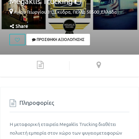
Megaklis Trucking
Αγίου Γεωργίου 31,
Σκύδρα
,
Πέλλα
58500
,
Ελλάδα
Share
ΠΡΟΣΘΉΚΗ ΑΞΙΟΛΌΓΗΣΗΣ
Πληροφορίες
Η μεταφορική εταιρεία Megaklis Trucking διαθέτει
πολυετή εμπειρία στον χώρο των ψυγειομεταφορών