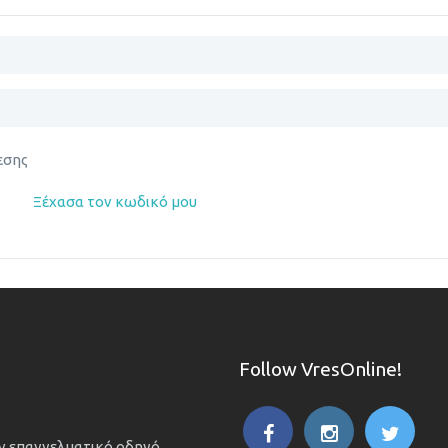
εσης
Ξέχασα τον κωδικό μου
Follow VresOnline!
ον επαγγελματικό οδηγό