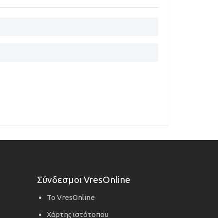
Σύνδεσμοι VresOnline
Το VresOnline
Χάρτης ιστότοπου