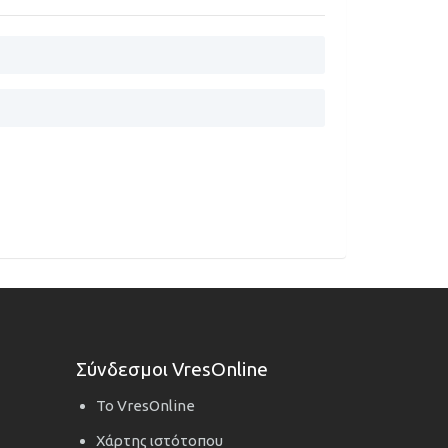
Σύνδεσμοι VresOnline
Το VresOnline
Χάρτης ιστότοπου