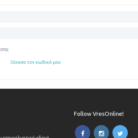
εσης
Ξέχασα τον κωδικό μου
Follow VresOnline!
ον επαγγελματικό οδηγό