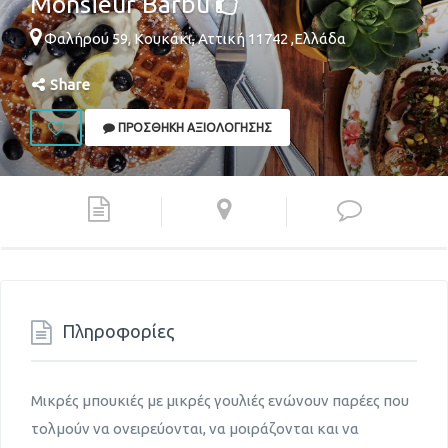
Monsieur Barbu
Φαλήρου 59,
Κουκάκι
,
Αττική
11742
,
Ελλάδα
Share
ΠΡΟΣΘΉΚΗ ΑΞΙΟΛΌΓΗΣΗΣ
Πληροφορίες
Μικρές μπουκιές με μικρές γουλιές ενώνουν παρέες που
τολμούν να ονειρεύονται, να μοιράζονται και να