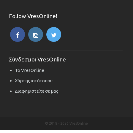
Follow VresOnline!
Σύνδεσμοι VresOnline
Το VresOnline
Χάρτης ιστότοπου
Διαφημιστείτε σε μας
© 2018 -
2026 VresOnline