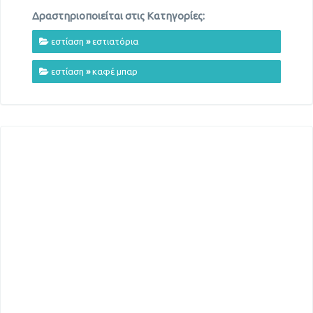
Δραστηριοποιείται στις Κατηγορίες:
εστίαση
»
εστιατόρια
εστίαση
»
καφέ μπαρ