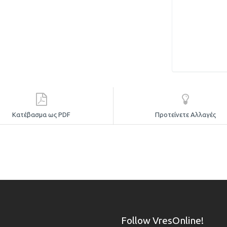
Κατέβασμα ως PDF
Προτείνετε Αλλαγές
Follow VresOnline!