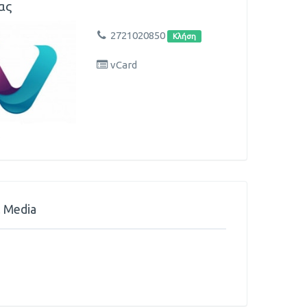
ας
2721020850
Κλήση
vCard
l Media