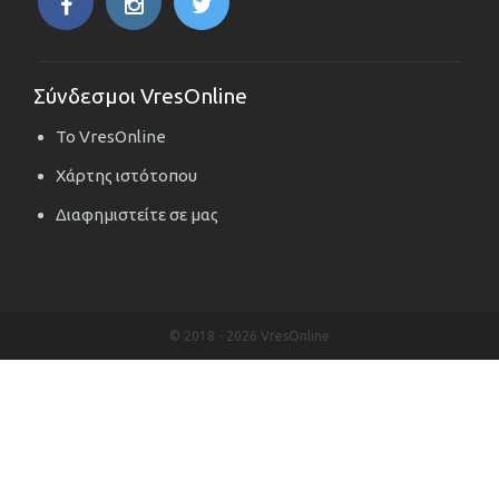
Σύνδεσμοι VresOnline
Το VresOnline
Χάρτης ιστότοπου
Διαφημιστείτε σε μας
© 2018 -
2026 VresOnline