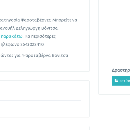
 κατηγορία Ψαροταβέρνες. Μπορείτε να
μανουήλ Δεληγιώργη Βόνιτσα,
η παρακάτω
. Για περισότερες
τηλέφωνο 2643022410.
ητώντας για: Ψαροταβέρνα Βόνιτσα
Δραστηρι
εστία