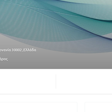
ρνανία
30002
,
Ελλάδα
άρος