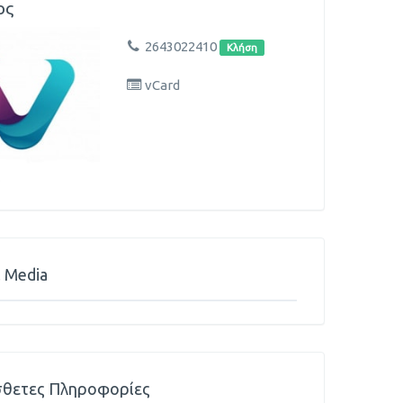
ος
2643022410
Κλήση
vCard
l Media
θετες Πληροφορίες