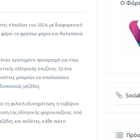
Ο Φάρ
τις 4 Ιουλίου του 2024, με διαφορετικό
α φέρει τα φρέσκα ψάρια και θαλασσινά
έναν αγαπημένο προορισμό για τους
τικής ελληνικής κουζίνας. Σε ένα
σκέπτες μπορούν να απολαύσουν
δοσιακούς μεζέδες.
Socia
 τη φιλική εξυπηρέτηση, η ταβέρνα
δοση της ελληνικής ψαροκουζίνας. Από
ζέδες και σαλάτες, κάθε πιάτο
Πρόσ