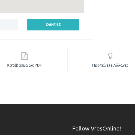
Κατέβασμα ως PDF
Προτείνετε Αλλαγές
Follow VresOnline!