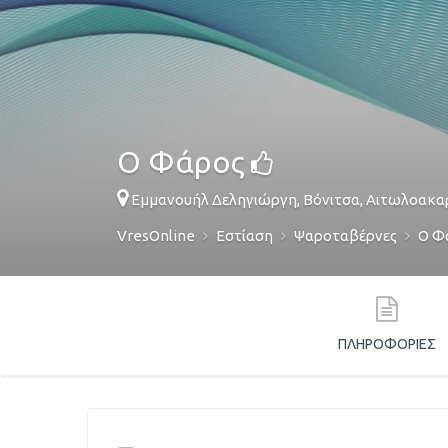
Ο Φάρος
Εμμανουήλ Δεληγιώργη,
Βόνιτσα
,
Αιτωλοακα
VresOnline
Εστίαση
Ψαροταβέρνες
Ο Φ
ΠΛΗΡΟΦΟΡΊΕΣ