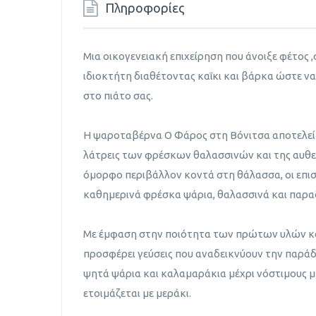
Πληροφορίες
Μια οικογενειακή επιχείρηση που άνοιξε φέτος ,σ
ιδιοκτήτη διαθέτοντας καΐκι και βάρκα ώστε ν
στο πιάτο σας.
Η ψαροταβέρνα Ο Φάρος στη Βόνιτσα αποτελεί 
λάτρεις των φρέσκων θαλασσινών και της αυθεν
όμορφο περιβάλλον κοντά στη θάλασσα, οι επι
καθημερινά φρέσκα ψάρια, θαλασσινά και παρα
Με έμφαση στην ποιότητα των πρώτων υλών και
προσφέρει γεύσεις που αναδεικνύουν την παρά
ψητά ψάρια και καλαμαράκια μέχρι νόστιμους με
ετοιμάζεται με μεράκι.