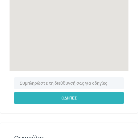
Οψιμούλης