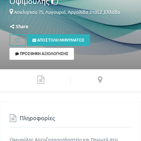
Οψιμούλης
Ασκληπιού 75,
Λυγουριό
,
Αργολίδα
21052
,
Ελλάδα
Share
ΑΠΟΣΤΟΛΉ ΜΗΝΎΜΑΤΟΣ
ΠΡΟΣΘΉΚΗ ΑΞΙΟΛΌΓΗΣΗΣ
Πληροφορίες
Οψιμούλης Αρτοζαχαροπλαστείο και Παγωτά στο