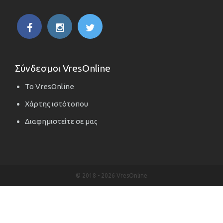
Σύνδεσμοι VresOnline
Το VresOnline
Χάρτης ιστότοπου
Διαφημιστείτε σε μας
© 2018 -
2026 VresOnline