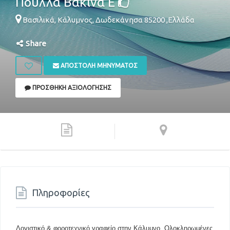
Πουλλά Βακίνα Ε
Βασιλικά,
Κάλυμνος
,
Δωδεκάνησα
85200
,
Ελλάδα
Share
ΑΠΟΣΤΟΛΉ ΜΗΝΎΜΑΤΟΣ
ΠΡΟΣΘΉΚΗ ΑΞΙΟΛΌΓΗΣΗΣ
Πληροφορίες
Λογιστικό & φοροτεχνικό γραφείο στην Κάλυμνο. Ολοκληρωμένες