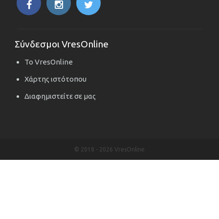
Σύνδεσμοι VresOnline
Το VresOnline
Χάρτης ιστότοπου
Διαφημιστείτε σε μας
© 2018 -
2026 VresOnline