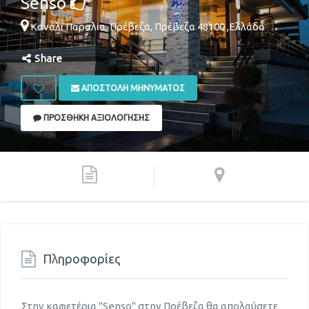
Senso
Κανάλι Παραλία,
Πρέβεζα
,
Πρέβεζα
48100
,
Ελλάδα
Share
ΑΠΟΣΤΟΛΉ ΜΗΝΎΜΑΤΟΣ
ΠΡΟΣΘΉΚΗ ΑΞΙΟΛΌΓΗΣΗΣ
Πληροφορίες
Στην καφετέρια "Senso" στην Πρέβεζα θα απολαύσετε