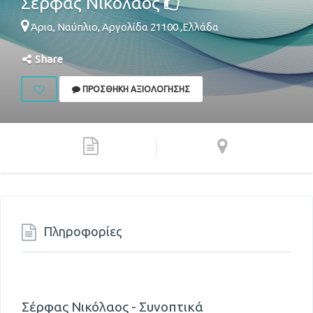
Σέρφας Νικόλαος
Άρια,
Ναύπλιο
,
Αργολίδα
21100
,
Ελλάδα
Share
ΠΡΟΣΘΉΚΗ ΑΞΙΟΛΌΓΗΣΗΣ
Πληροφορίες
Σέρφας Νικόλαος - Συνοπτικά