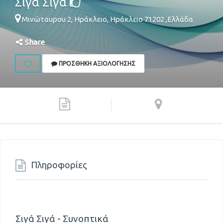
Σιγά Σιγά
Μινώταυρου 2,
Ηράκλειο
,
Ηράκλειο
71202
,
Ελλάδα
Share
ΠΡΟΣΘΉΚΗ ΑΞΙΟΛΌΓΗΣΗΣ
Πληροφορίες
Σιγά Σιγά - Συνοπτικά