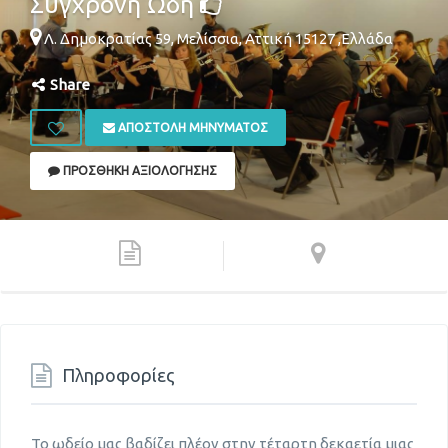
Σύγχρονη Ωδή
Λ. Δημοκρατίας 59,
Μελίσσια
,
Αττική
15127
,
Ελλάδα
Share
ΑΠΟΣΤΟΛΉ ΜΗΝΎΜΑΤΟΣ
ΠΡΟΣΘΉΚΗ ΑΞΙΟΛΌΓΗΣΗΣ
Πληροφορίες
Το ωδείο μας βαδίζει πλέον στην τέταρτη δεκαετία μιας