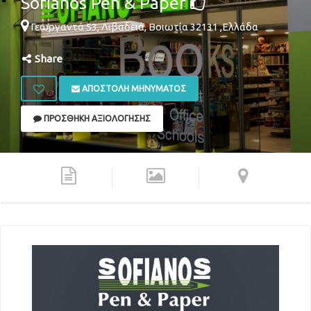
Sofianos Pen & Paper
Γεωργαντά 53,
Λιβαδειά
,
Βοιωτία
32131
,
Ελλάδα
Share
ΑΠΟΣΤΟΛΉ ΜΗΝΎΜΑΤΟΣ
ΠΡΟΣΘΉΚΗ ΑΞΙΟΛΌΓΗΣΗΣ