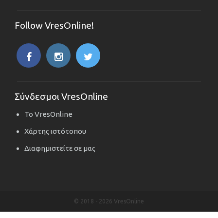
Follow VresOnline!
Σύνδεσμοι VresOnline
Το VresOnline
Χάρτης ιστότοπου
Διαφημιστείτε σε μας
© 2018 -
2026 VresOnline