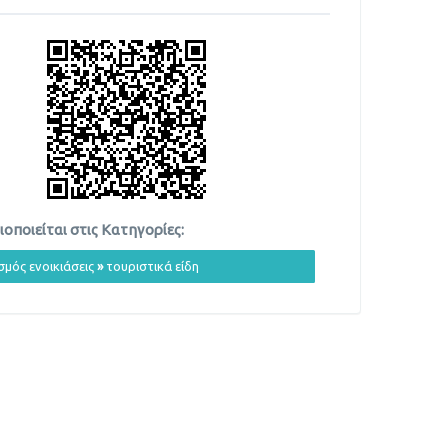
οποιείται στις Κατηγορίες:
σμός ενοικιάσεις
»
τουριστικά είδη