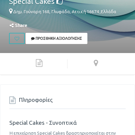
Special Cakes
Δημ. Γούναρη 168,
Γλυφάδα
,
Αττική
16674
,
Ελλάδα
Share
ΠΡΟΣΘΉΚΗ ΑΞΙΟΛΌΓΗΣΗΣ
Πληροφορίες
Special Cakes - Συνοπτικά
Η επιχείρηση Special Cakes δραστηριοποιείται στην