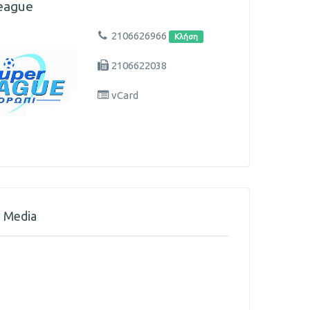
eague
2106626966
Κλήση
2106622038
vCard
l Media