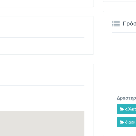
Πρόσ
Δραστηρι
αθλητ
διασκ