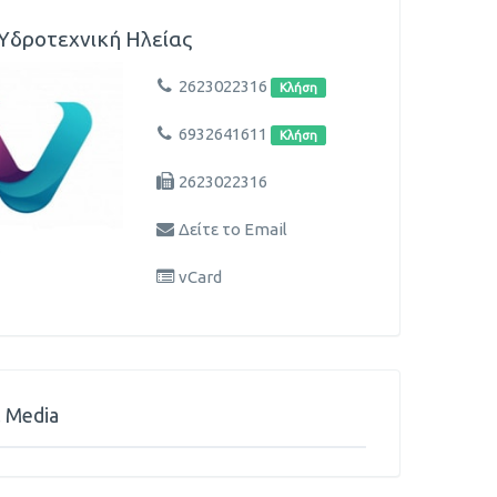
 Υδροτεχνική Ηλείας
2623022316
Κλήση
6932641611
Κλήση
2623022316
Δείτε το Email
vCard
l Media