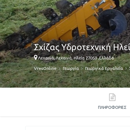
Σχίζας Υδροτεχνική Ηλε
Λεχαινά,
Λεχαινά
,
Ηλεία
27053
,
Ελλάδα
VresOnline
Γεωργία
Γεωργικά Εργαλεία
ΠΛΗΡΟΦΟΡΊΕΣ