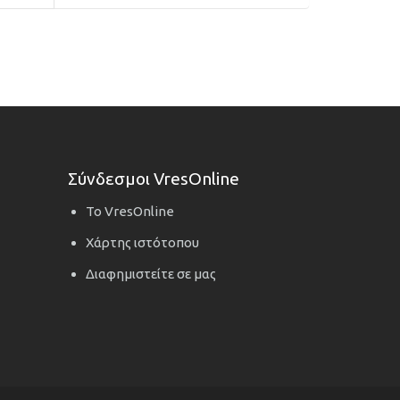
Σύνδεσμοι VresOnline
Το VresOnline
Χάρτης ιστότοπου
Διαφημιστείτε σε μας