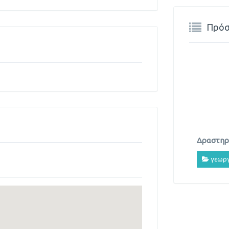
Πρόσ
Δραστηρι
γεωργ