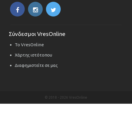
Σύνδεσμοι VresOnline
Το VresOnline
Χάρτης ιστότοπου
Διαφημιστείτε σε μας
© 2018 -
2026 VresOnline