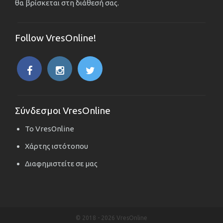
θα βρίσκεται στη διάθεσή σας.
Follow VresOnline!
Σύνδεσμοι VresOnline
Το VresOnline
Χάρτης ιστότοπου
Διαφημιστείτε σε μας
© 2018 -
2026 VresOnline