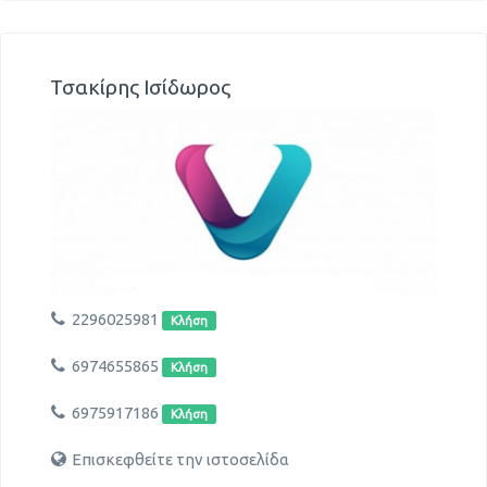
Τσακίρης Ισίδωρος
2296025981
Κλήση
6974655865
Κλήση
6975917186
Κλήση
Επισκεφθείτε την ιστοσελίδα